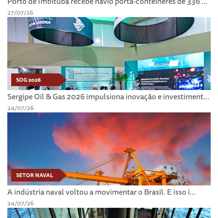
Porto de Imbituba recebe navio porta-contêineres de 336 ...
27/07/26
SOG 2026
Sergipe Oil & Gas 2026 impulsiona inovação e investiment...
24/07/26
SETOR NAVAL
A indústria naval voltou a movimentar o Brasil. E isso i...
24/07/26