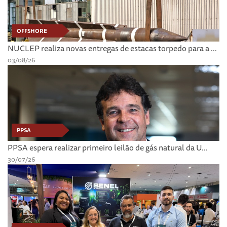
OFFSHORE
NUCLEP realiza novas entregas de estacas torpedo para a ...
03/08/26
PPSA
PPSA espera realizar primeiro leilão de gás natural da U...
30/07/26