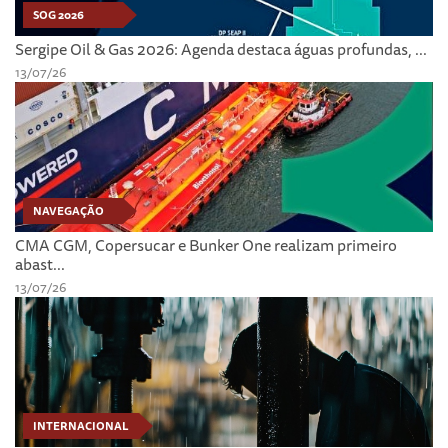
SOG 2026
Sergipe Oil & Gas 2026: Agenda destaca águas profundas, ...
13/07/26
NAVEGAÇÃO
CMA CGM, Copersucar e Bunker One realizam primeiro
abast...
13/07/26
INTERNACIONAL