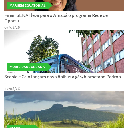
MARGEM EQUATORIAL
Firjan SENAI leva para o Amapá o programa Rede de
Oportu...
07/08/26
MOBILIDADE URBANA
Scania e Caio lançam novo ônibus a gás/biometano Padron
...
07/08/26