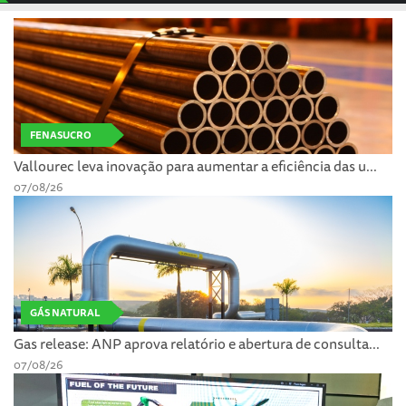
FENASUCRO
Vallourec leva inovação para aumentar a eficiência das u...
07/08/26
GÁS NATURAL
Gas release: ANP aprova relatório e abertura de consulta...
07/08/26