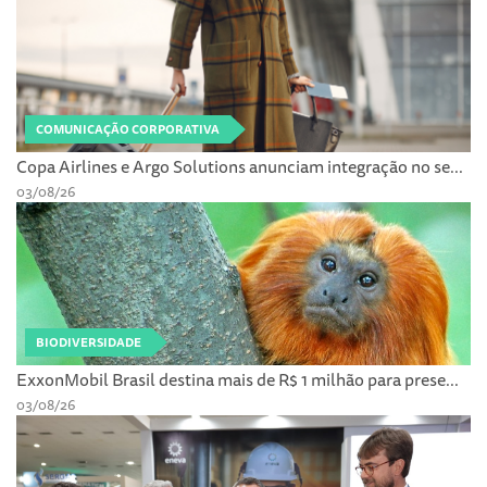
COMUNICAÇÃO CORPORATIVA
Copa Airlines e Argo Solutions anunciam integração no se...
03/08/26
BIODIVERSIDADE
ExxonMobil Brasil destina mais de R$ 1 milhão para prese...
03/08/26