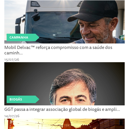
CAMPANHA
Mobil Delvac™ reforça compromisso com a saúde dos
caminh...
15/07/26
BIOGÁS
GGT passa a integrar associação global de biogás e ampli...
14/07/26