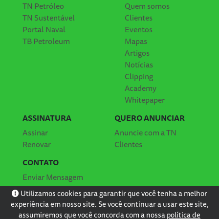
TN Petróleo
Quem somos
TN Sustentável
Clientes
Portal Naval
Eventos
TB Petroleum
Mapas
Artigos
Notícias
Clipping
Academy
Whitepaper
ASSINATURA
QUERO ANUNCIAR
Assinar
Anuncie com a TN
Renovar
Clientes
CONTATO
Enviar Mensagem
Localização
Utilizamos cookies para garantir que você tenha a melhor
experiência em nosso site. Se você continuar a usar este site,
assumiremos que você concorda com a nossa
política de