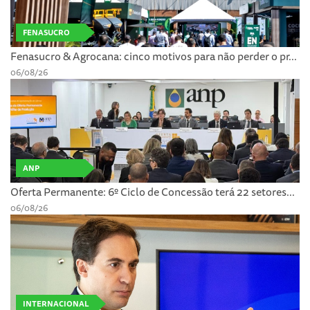
FENASUCRO
Fenasucro & Agrocana: cinco motivos para não perder o pr...
06/08/26
ANP
Oferta Permanente: 6º Ciclo de Concessão terá 22 setores...
06/08/26
INTERNACIONAL