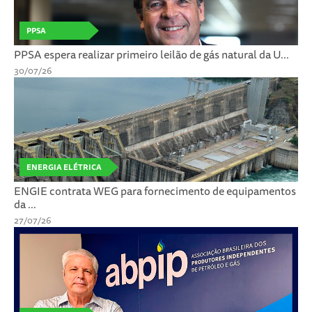
PPSA
PPSA espera realizar primeiro leilão de gás natural da U...
30/07/26
ENERGIA ELÉTRICA
ENGIE contrata WEG para fornecimento de equipamentos
da ...
27/07/26