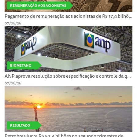
REMUNERAÇÃO AOS ACIONISTAS
Pagamento de remuneração aos acionistas de R$ 17,4 bilhõ...
07/08/26
BIOMETANO
ANP aprova resolução sobre especificação e controle da q...
07/08/26
RESULTADO
Petrobras lucra R$ 52,4 bilhões no segundo trimestre de