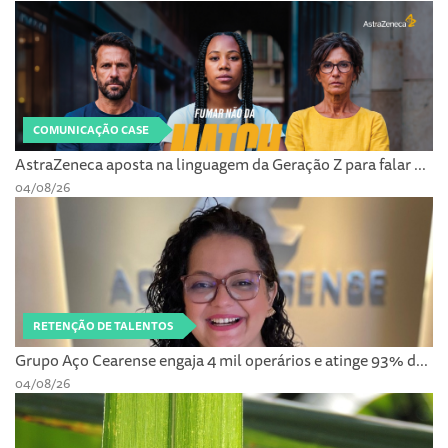
COMUNICAÇÃO CASE
AstraZeneca aposta na linguagem da Geração Z para falar ...
04/08/26
RETENÇÃO DE TALENTOS
Grupo Aço Cearense engaja 4 mil operários e atinge 93% d...
04/08/26