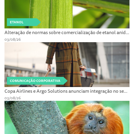
ETANOL
Alteração de normas sobre comercialização de etanol anid...
03/08/26
COMUNICAÇÃO CORPORATIVA
Copa Airlines e Argo Solutions anunciam integração no se...
03/08/26