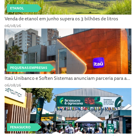
ETANOL
Venda de etanol em junho supera os 3 bilhões de litros
06/08/26
PEQUENAS EMPRESAS
Itaú Unibanco e Soften Sistemas anunciam parceria para a...
06/08/26
FENASUCRO