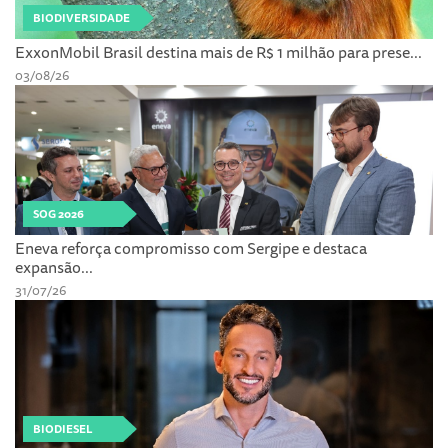
BIODIVERSIDADE
ExxonMobil Brasil destina mais de R$ 1 milhão para prese...
03/08/26
SOG 2026
Eneva reforça compromisso com Sergipe e destaca
expansão...
31/07/26
BIODIESEL