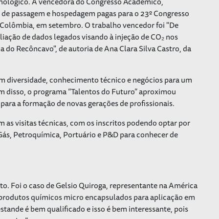
cnológico. A vencedora do Congresso Acadêmico,
as de passagem e hospedagem pagas para o 23º Congresso
Colômbia, em setembro. O trabalho vencedor foi
"De
aliação de dados legados visando à injeção de CO
₂
nos
ia do Recôncavo"
, de autoria de Ana Clara Silva Castro, da
am diversidade, conhecimento técnico e negócios para um
lém disso, o programa “Talentos do Futuro” aproximou
para a formação de novas gerações de profissionais.
m as visitas técnicas, com os inscritos podendo optar por
, Gás, Petroquímica, Portuário e P&D para conhecer de
to. Foi o caso de Gelsio Quiroga, representante na América
 produtos químicos micro encapsulados para aplicação em
estande é bem qualificado e isso é bem interessante, pois