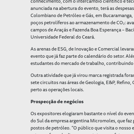
conhecimento, com o intercâmbio científico e te
anunciada na abertura do evento, terá as despes
Colombiano de Petróleo e Gás, em Bucaramanga, 
poços petrolíferos ao armazenamento de CO
₂
: av
campos de Araçás e Fazenda Boa Esperança – Bac
Universidade Federal do Ceará.
As arenas de ESG, de Inovação e Comercial levar
evento que já faz parte do calendário do setor. A
estudantes do mercado de trabalho, contribuindo 
Outra atividade que já virou marca registrada fora
sete circuitos nas áreas de Geologia, E&P, Refino
perto as operações locais.
Prospecção de negócios
Os expositores elogiaram bastante o nível do even
do Sul da empresa argentina Micromoles, que faz
postos de petróleo. “O público que visita o nosso 