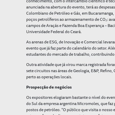
conhecimento, com o intercâmbio científico e te
anunciada na abertura do evento, terá as despes
Colombiano de Petróleo e Gás, em Bucaramanga, 
poços petrolíferos ao armazenamento de CO
₂
: av
campos de Araçás e Fazenda Boa Esperança – Bac
Universidade Federal do Ceará.
As arenas de ESG, de Inovação e Comercial levar
evento que já faz parte do calendário do setor. A
estudantes do mercado de trabalho, contribuindo 
Outra atividade que já virou marca registrada fora
sete circuitos nas áreas de Geologia, E&P, Refino
perto as operações locais.
Prospecção de negócios
Os expositores elogiaram bastante o nível do even
do Sul da empresa argentina Micromoles, que faz
postos de petróleo. “O público que visita o nosso 