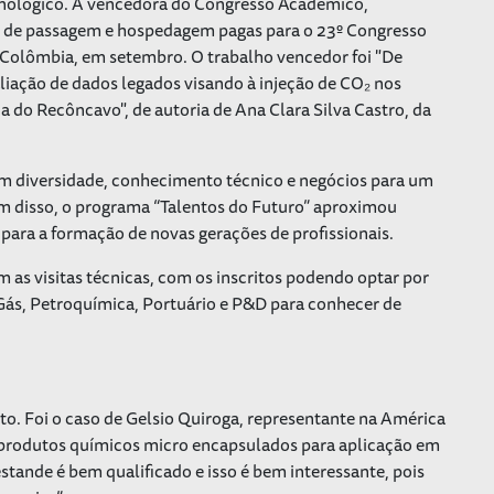
cnológico. A vencedora do Congresso Acadêmico,
as de passagem e hospedagem pagas para o 23º Congresso
Colômbia, em setembro. O trabalho vencedor foi
"De
aliação de dados legados visando à injeção de CO
₂
nos
ia do Recôncavo"
, de autoria de Ana Clara Silva Castro, da
am diversidade, conhecimento técnico e negócios para um
lém disso, o programa “Talentos do Futuro” aproximou
para a formação de novas gerações de profissionais.
m as visitas técnicas, com os inscritos podendo optar por
, Gás, Petroquímica, Portuário e P&D para conhecer de
to. Foi o caso de Gelsio Quiroga, representante na América
 produtos químicos micro encapsulados para aplicação em
estande é bem qualificado e isso é bem interessante, pois