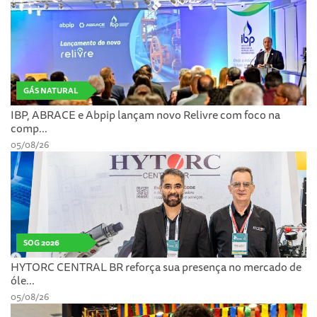
GÁS NATURAL
IBP, ABRACE e Abpip lançam novo Relivre com foco na
comp...
05/08/26
SOG 2026
HYTORC CENTRAL BR reforça sua presença no mercado de
óle...
05/08/26