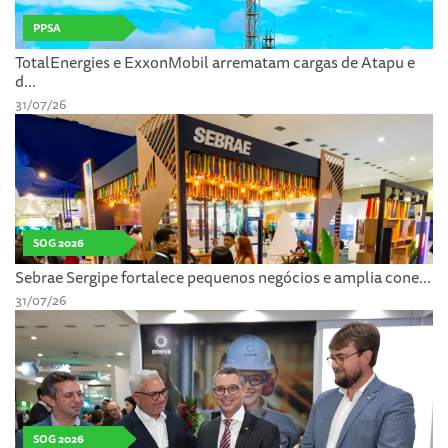
PPSA
TotalEnergies e ExxonMobil arrematam cargas de Atapu e
d...
31/07/26
SOG 2026
Sebrae Sergipe fortalece pequenos negócios e amplia cone...
31/07/26
SOG 2026