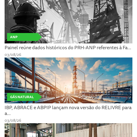
ANP
Painel reúne dados históricos do PRH-ANP referentes à Fa...
03/08/26
GÁS NATURAL
IBP, ABRACE e ABPIP lançam nova versão do RELIVRE para
a...
03/08/26