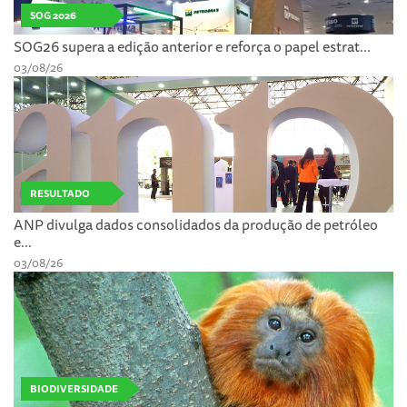
SOG 2026
SOG26 supera a edição anterior e reforça o papel estrat...
03/08/26
RESULTADO
ANP divulga dados consolidados da produção de petróleo
e...
03/08/26
BIODIVERSIDADE