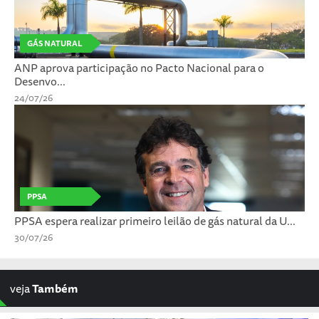
GÁS NATURAL
ANP aprova participação no Pacto Nacional para o
Desenvo...
24/07/26
PPSA
PPSA espera realizar primeiro leilão de gás natural da U...
30/07/26
veja
Também