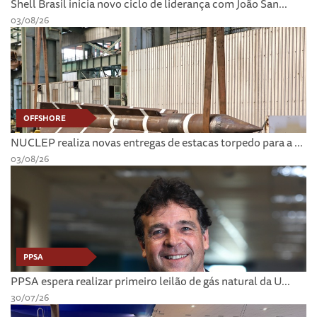
Shell Brasil inicia novo ciclo de liderança com João San...
03/08/26
OFFSHORE
NUCLEP realiza novas entregas de estacas torpedo para a ...
03/08/26
PPSA
PPSA espera realizar primeiro leilão de gás natural da U...
30/07/26