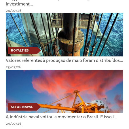
investiment...
24/07/26
ROYALTIES
Valores referentes à produção de maio foram distribuídos...
23/07/26
SETOR NAVAL
A indústria naval voltou a movimentar o Brasil. E isso i...
24/07/26