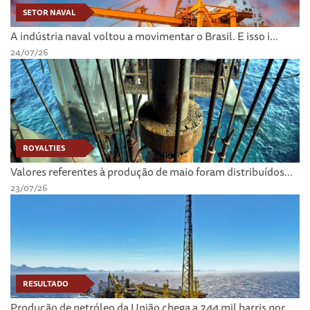
SETOR NAVAL
A indústria naval voltou a movimentar o Brasil. E isso i...
24/07/26
ROYALTIES
Valores referentes à produção de maio foram distribuídos...
23/07/26
RESULTADO
Produção de petróleo da União chega a 244 mil barris por...