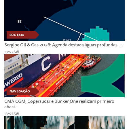
SOG 2026
Sergipe Oil & Gas 2026: Agenda destaca águas profundas, ...
13/07/26
NAVEGAÇÃO
CMA CGM, Copersucar e Bunker One realizam primeiro
abast...
13/07/26