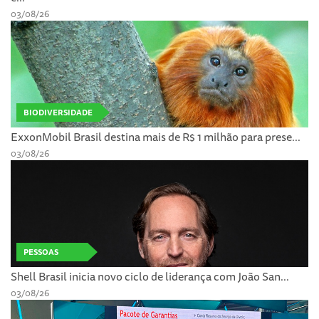
03/08/26
BIODIVERSIDADE
ExxonMobil Brasil destina mais de R$ 1 milhão para prese...
03/08/26
PESSOAS
Shell Brasil inicia novo ciclo de liderança com João San...
03/08/26