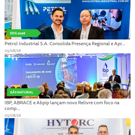
SOG 2026
Petrol Industrial S.A. Consolida Presença Regional e Apr...
05/08/26
GÁS NATURAL
IBP, ABRACE e Abpip lançam novo Relivre com foco na
comp...
05/08/26