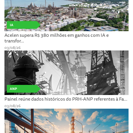
IA
Acelen supera R$ 380 milhões em ganhos com IA e
transfor...
03/08/26
ANP
Painel reúne dados históricos do PRH-ANP referentes à Fa...
03/08/26