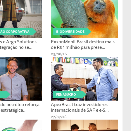
ÃO CORPORATIVA
BIODIVERSIDADE
s e Argo Solutions
ExxonMobil Brasil destina mais
egração no se...
de R$ 1 milhão para prese...
03/08/26
FENASUCRO
 do petróleo reforça
ApexBrasil traz investidores
estratégica...
internacionais de SAF e e-S...
27/07/26