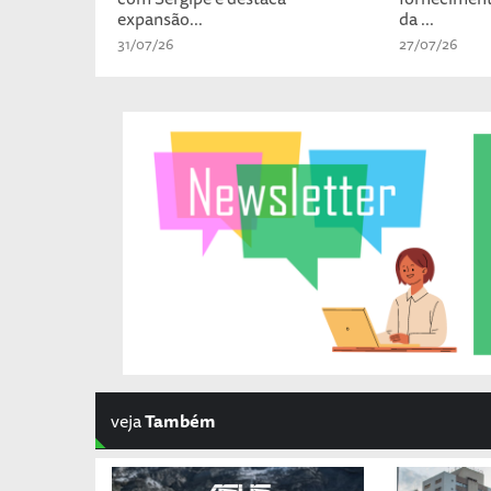
expansão...
da ...
31/07/26
27/07/26
veja
Também