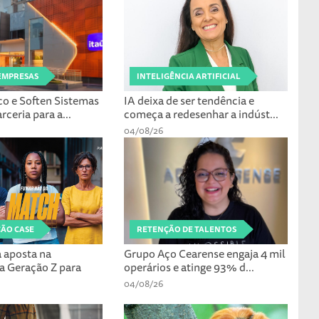
EMPRESAS
INTELIGÊNCIA ARTIFICIAL
co e Soften Sistemas
IA deixa de ser tendência e
ceria para a...
começa a redesenhar a indúst...
04/08/26
ÃO CASE
RETENÇÃO DE TALENTOS
 aposta na
Grupo Aço Cearense engaja 4 mil
a Geração Z para
operários e atinge 93% d...
04/08/26