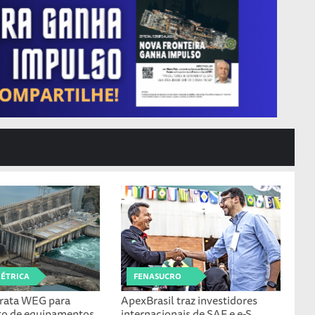
LÉTRICA
FENASUCRO
rata WEG para
ApexBrasil traz investidores
to de equipamentos
internacionais de SAF e e-S...