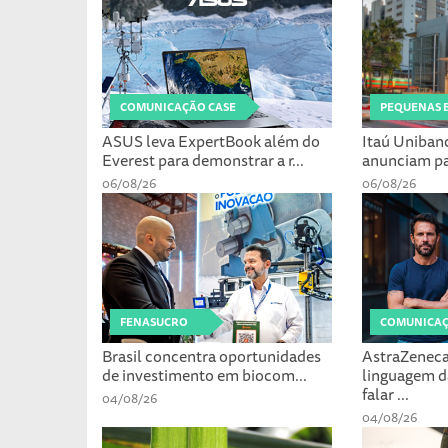
COMUNICAÇÃO CASE
PEQUENAS 
ASUS leva ExpertBook além do
Itaú Uniban
Everest para demonstrar a r...
anunciam par
06/08/26
06/08/26
FENASUCRO
COMUNICAÇ
Brasil concentra oportunidades
AstraZeneca
de investimento em biocom...
linguagem d
falar ...
04/08/26
04/08/26