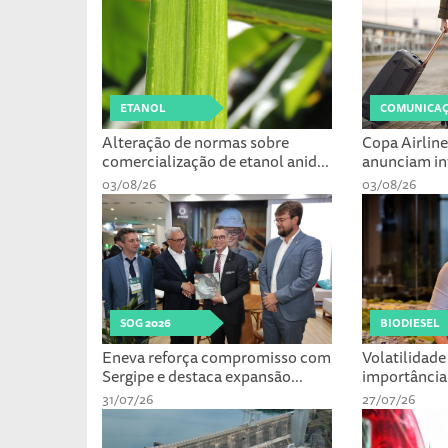
ETANOL
COMUNICAÇ
Alteração de normas sobre
Copa Airline
comercialização de etanol anid...
anunciam int
03/08/26
03/08/26
SOG 2026
BIODIESEL
Eneva reforça compromisso com
Volatilidade
Sergipe e destaca expansão...
importância 
31/07/26
27/07/26