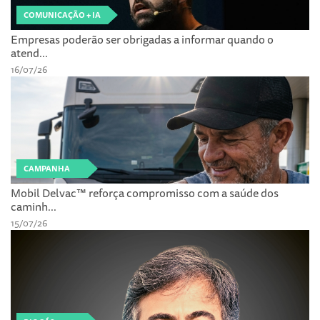
COMUNICAÇÃO + IA
Empresas poderão ser obrigadas a informar quando o
atend...
16/07/26
CAMPANHA
Mobil Delvac™ reforça compromisso com a saúde dos
caminh...
15/07/26