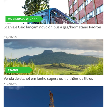
MOBILIDADE URBANA
Scania e Caio lançam novo ônibus a gás/biometano Padron
...
07/08/26
ETANOL
Venda de etanol em junho supera os 3 bilhões de litros
06/08/26