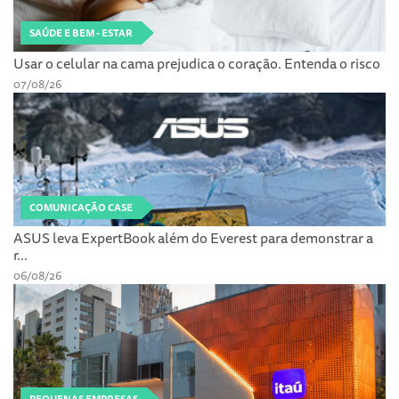
SAÚDE E BEM - ESTAR
Usar o celular na cama prejudica o coração. Entenda o risco
07/08/26
COMUNICAÇÃO CASE
ASUS leva ExpertBook além do Everest para demonstrar a
r...
06/08/26