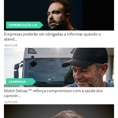
COMUNICAÇÃO + IA
Empresas poderão ser obrigadas a informar quando o
atend...
16/07/26
CAMPANHA
Mobil Delvac™ reforça compromisso com a saúde dos
caminh...
15/07/26