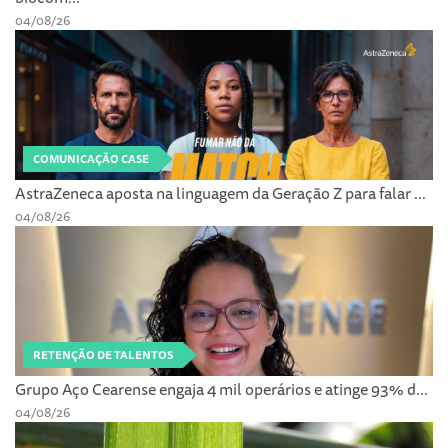
04/08/26
COMUNICAÇÃO CASE
AstraZeneca aposta na linguagem da Geração Z para falar ...
04/08/26
RETENÇÃO DE TALENTOS
Grupo Aço Cearense engaja 4 mil operários e atinge 93% d...
04/08/26