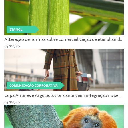
ETANOL
Alteração de normas sobre comercialização de etanol anid...
03/08/26
COMUNICAÇÃO CORPORATIVA
Copa Airlines e Argo Solutions anunciam integração no se...
03/08/26