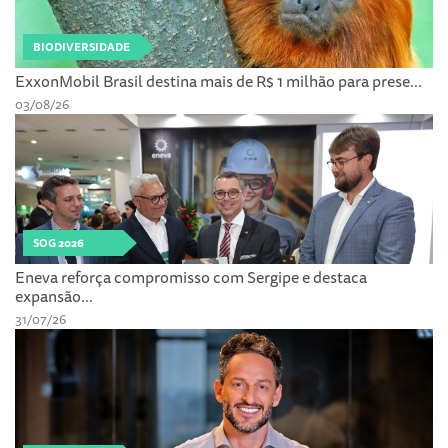
BIODIVERSIDADE
ExxonMobil Brasil destina mais de R$ 1 milhão para prese...
03/08/26
SOG 2026
Eneva reforça compromisso com Sergipe e destaca
expansão...
31/07/26