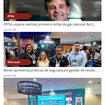
PPSA
PPSA espera realizar primeiro leilão de gás natural da U...
30/07/26
SOG 2026
Benel apresenta práticas de segurança e gestão de resídu...
30/07/26