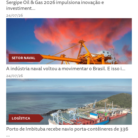
Sergipe Oil & Gas 2026 impulsiona inovação e
investiment...
24/07/26
SETOR NAVAL
A indústria naval voltou a movimentar o Brasil. E isso i...
24/07/26
LOGÍSTICA
Porto de Imbituba recebe navio porta-contêineres de 336
...