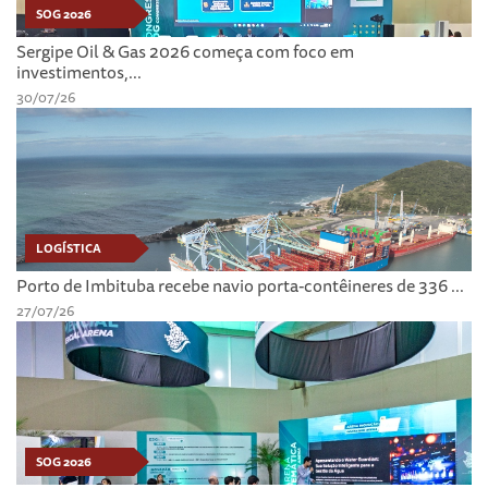
SOG 2026
Sergipe Oil & Gas 2026 começa com foco em
investimentos,...
30/07/26
LOGÍSTICA
Porto de Imbituba recebe navio porta-contêineres de 336 ...
27/07/26
SOG 2026