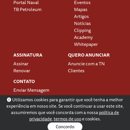
Portal Naval
Eventos
TB Petroleum
Mapas
Artigos
Notícias
Clipping
Academy
Whitepaper
ASSINATURA
QUERO ANUNCIAR
Assinar
Anuncie com a TN
Renovar
Clientes
CONTATO
Enviar Mensagem
Localização
Utilizamos cookies para garantir que você tenha a melhor
experiência em nosso site. Se você continuar a usar este site,
assumiremos que você concorda com a nossa
política de
privacidade
,
termos de uso
e cookies.
Concordo