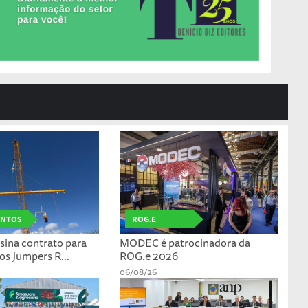
ANTOS
ROG.E
ssina contrato para
MODEC é patrocinadora da
os Jumpers R...
ROG.e 2026
06/08/26