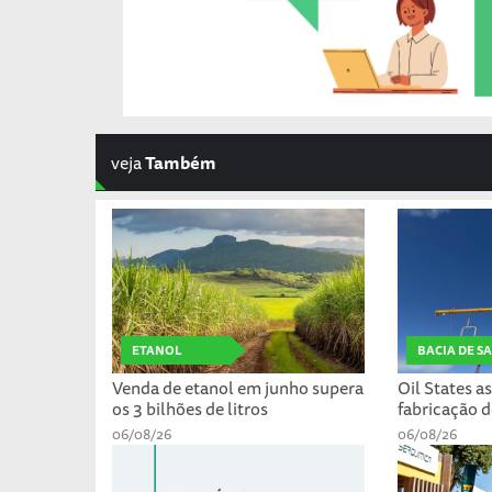
veja
Também
ETANOL
BACIA DE S
Venda de etanol em junho supera
Oil States a
os 3 bilhões de litros
fabricação d
06/08/26
06/08/26