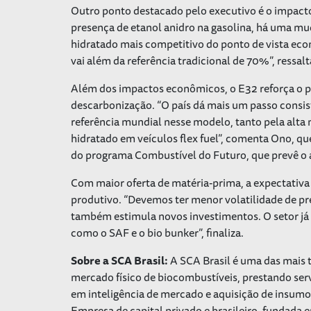
Outro ponto destacado pelo executivo é o impact
presença de etanol anidro na gasolina, há uma mu
hidratado mais competitivo do ponto de vista eco
vai além da referência tradicional de 70%”, ressalt
Além dos impactos econômicos, o E32 reforça o pa
descarbonização. “O país dá mais um passo consis
referência mundial nesse modelo, tanto pela alta 
hidratado em veículos flex fuel”, comenta Ono, qu
do programa Combustível do Futuro, que prevê o 
Com maior oferta de matéria-prima, a expectativa
produtivo. “Devemos ter menor volatilidade de pr
também estimula novos investimentos. O setor já s
como o SAF e o bio bunker”, finaliza.
Sobre a SCA Brasil:
A SCA Brasil é uma das mais t
mercado físico de biocombustíveis, prestando serv
em inteligência de mercado e aquisição de insumos
Empresa de capital privado e brasileiro, fundada 