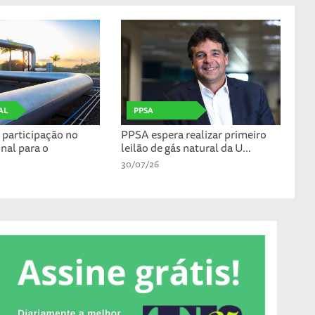
AL
PPSA
participação no
PPSA espera realizar primeiro
nal para o
leilão de gás natural da U...
30/07/26