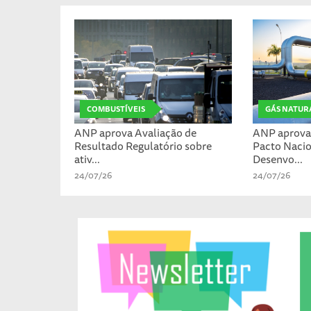
COMBUSTÍVEIS
GÁS NATUR
ANP aprova Avaliação de
ANP aprova 
Resultado Regulatório sobre
Pacto Nacio
ativ...
Desenvo...
24/07/26
24/07/26