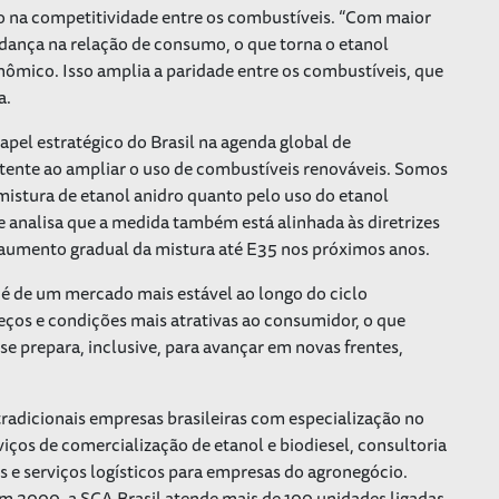
o na competitividade entre os combustíveis. “Com maior
dança na relação de consumo, o que torna o etanol
nômico. Isso amplia a paridade entre os combustíveis, que
a.
pel estratégico do Brasil na agenda global de
tente ao ampliar o uso de combustíveis renováveis. Somos
mistura de etanol anidro quanto pelo uso do etanol
e analisa que a medida também está alinhada às diretrizes
aumento gradual da mistura até E35 nos próximos anos.
 é de um mercado mais estável ao longo do ciclo
eços e condições mais atrativas ao consumidor, o que
e prepara, inclusive, para avançar em novas frentes,
radicionais empresas brasileiras com especialização no
iços de comercialização de etanol e biodiesel, consultoria
 e serviços logísticos para empresas do agronegócio.
em 2000, a SCA Brasil atende mais de 100 unidades ligadas