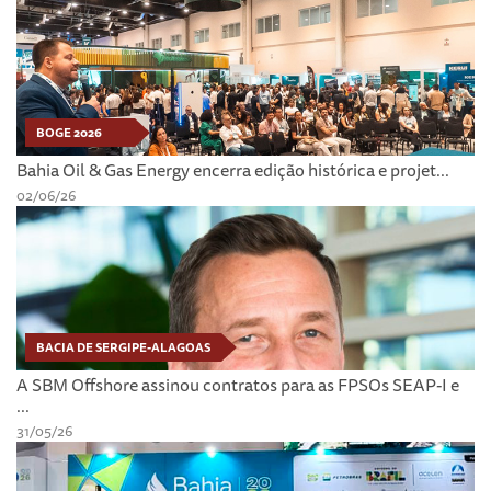
BOGE 2026
Bahia Oil & Gas Energy encerra edição histórica e projet...
02/06/26
BACIA DE SERGIPE-ALAGOAS
A SBM Offshore assinou contratos para as FPSOs SEAP-I e
...
31/05/26