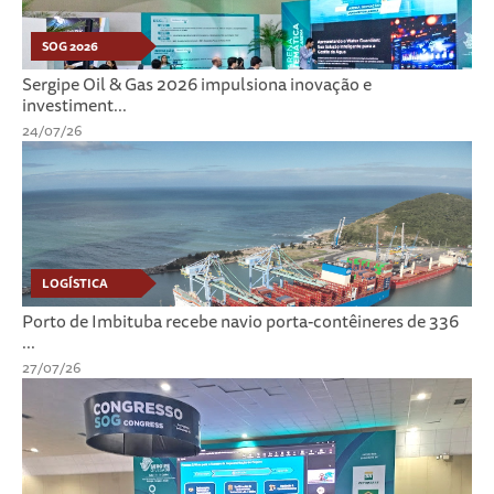
SOG 2026
Sergipe Oil & Gas 2026 impulsiona inovação e
investiment...
24/07/26
LOGÍSTICA
Porto de Imbituba recebe navio porta-contêineres de 336
...
27/07/26