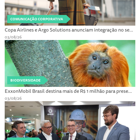
COMUNICAÇÃO CORPORATIVA
Copa Airlines e Argo Solutions anunciam integração no se...
03/08/26
BIODIVERSIDADE
ExxonMobil Brasil destina mais de R$ 1 milhão para prese...
03/08/26