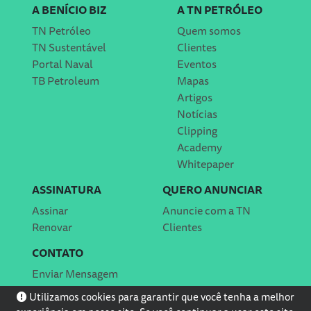
A BENÍCIO BIZ
A TN PETRÓLEO
TN Petróleo
Quem somos
TN Sustentável
Clientes
Portal Naval
Eventos
TB Petroleum
Mapas
Artigos
Notícias
Clipping
Academy
Whitepaper
ASSINATURA
QUERO ANUNCIAR
Assinar
Anuncie com a TN
Renovar
Clientes
CONTATO
Enviar Mensagem
Localização
Utilizamos cookies para garantir que você tenha a melhor