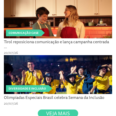
COMUNICAÇÃO CASE
Tirol reposiciona comunicação e lança campanha centrada
...
20/07/26
DIVERSIDADE E INCLUSÃO
Olimpíadas Especiais Brasil celebra Semana da Inclusão
20/07/26
VEJA MAIS