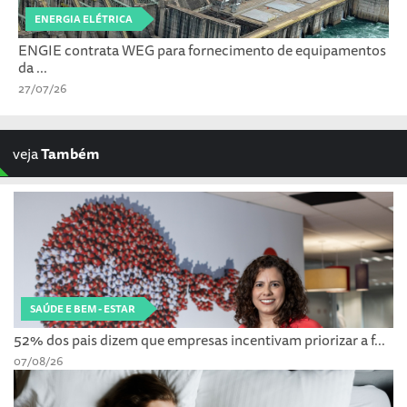
ENERGIA ELÉTRICA
ENGIE contrata WEG para fornecimento de equipamentos
da ...
27/07/26
veja
Também
SAÚDE E BEM - ESTAR
52% dos pais dizem que empresas incentivam priorizar a f...
07/08/26