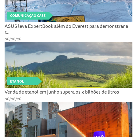
COMUNICAÇÃO CASE
ASUS leva ExpertBook além do Everest para demonstrar a
r...
06/08/26
ETANOL
Venda de etanol em junho supera os 3 bilhões de litros
06/08/26