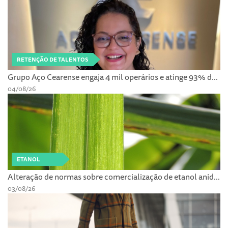
RETENÇÃO DE TALENTOS
Grupo Aço Cearense engaja 4 mil operários e atinge 93% d...
04/08/26
ETANOL
Alteração de normas sobre comercialização de etanol anid...
03/08/26