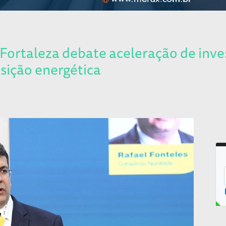
ortaleza debate aceleração de inve
sição energética