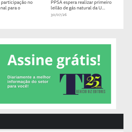
participação no
PPSA espera realizar primeiro
nal para o
leilão de gás natural da U...
30/07/26