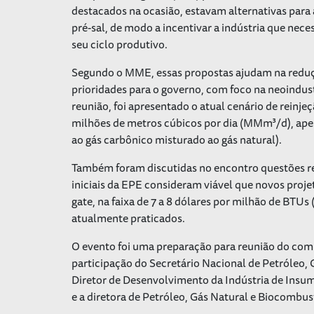
destacados na ocasião, estavam alternativas para
pré-sal, de modo a incentivar a indústria que nec
seu ciclo produtivo.
Segundo o MME, essas propostas ajudam na reduçã
prioridades para o governo, com foco na neoindus
reunião, foi apresentado o atual cenário de reinje
milhões de metros cúbicos por dia (MMm³/d), apen
ao gás carbônico misturado ao gás natural).
Também foram discutidas no encontro questões rel
iniciais da EPE consideram viável que novos projet
gate, na faixa de 7 a 8 dólares por milhão de BT
atualmente praticados.
O evento foi uma preparação para reunião do co
participação do Secretário Nacional de Petróleo,
Diretor de Desenvolvimento da Indústria de Insu
e a diretora de Petróleo, Gás Natural e Biocombus