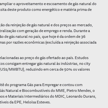
 ampliar o aproveitamento e escoamento de gás natural do
essita deste produto como energético e matéria prima de
o da reinjeção de gás natural e dos preços ao mercado,
tralização com geração de emprego e renda. Durante a
ção de gás natural no país, que hoje é da ordem de 36
as por razões econômicas (excluída a reinjeção associada
acionadas ao preço do gás ofertado ao país. Estudos
os consigam entregar gás natural às indústrias, no city
Us (US$/MMBTU), reduzindo em cerca de 50% os valores
mitê do programa Gás para Empregar e contou com
 Gás Natural e Biocombustíveis do MME, Pietro Mendes, o
mos e Materiais Intermediários do MDIC, Leonardo Durans,
tíveis da EPE, Heloísa Esteves.