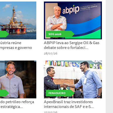
SOG 2026
ústria reúne
ABPIP leva ao Sergipe Oil & Gas
empresas e governo
debate sobre o fortaleci...
28/07/26
FENASUCRO
 do petróleo reforça
ApexBrasil traz investidores
estratégica...
internacionais de SAF e e-S...
27/07/26