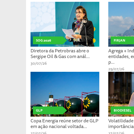
SOG 2026
FIRJAN
Diretora da Petrobras abre o
Agrega + Ind
Sergipe Oil & Gas com anál...
entidades, 
p...
30/07/26
29/07/26
GLP
BIODIESEL
Copa Energia reúne setor de GLP
Volatilidade
em ação nacional voltada...
importância 
27/07/26
27/07/26