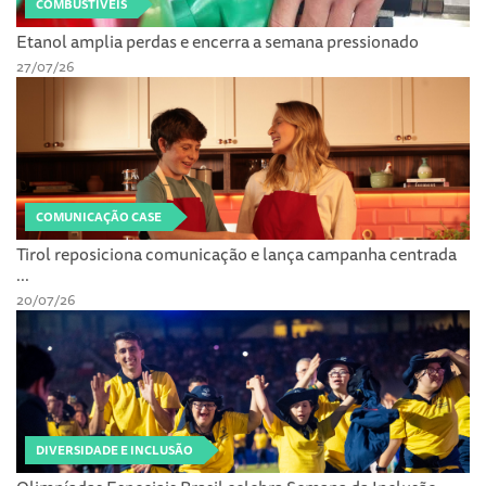
COMBUSTÍVEIS
Etanol amplia perdas e encerra a semana pressionado
27/07/26
COMUNICAÇÃO CASE
Tirol reposiciona comunicação e lança campanha centrada
...
20/07/26
DIVERSIDADE E INCLUSÃO