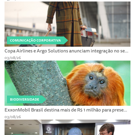
COMUNICAÇÃO CORPORATIVA
Copa Airlines e Argo Solutions anunciam integração no se...
03/08/26
BIODIVERSIDADE
ExxonMobil Brasil destina mais de R$ 1 milhão para prese...
03/08/26