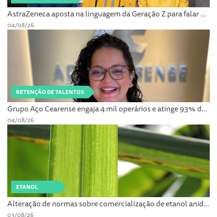
AstraZeneca aposta na linguagem da Geração Z para falar ...
04/08/26
RETENÇÃO DE TALENTOS
Grupo Aço Cearense engaja 4 mil operários e atinge 93% d...
04/08/26
ETANOL
Alteração de normas sobre comercialização de etanol anid...
03/08/26