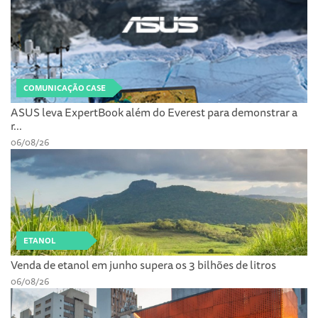
COMUNICAÇÃO CASE
ASUS leva ExpertBook além do Everest para demonstrar a
r...
06/08/26
ETANOL
Venda de etanol em junho supera os 3 bilhões de litros
06/08/26