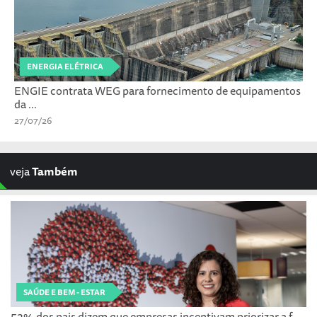
ENERGIA ELÉTRICA
ENGIE contrata WEG para fornecimento de equipamentos
da ...
27/07/26
veja
Também
SAÚDE E BEM - ESTAR
52% dos pais dizem que empresas incentivam priorizar a f...