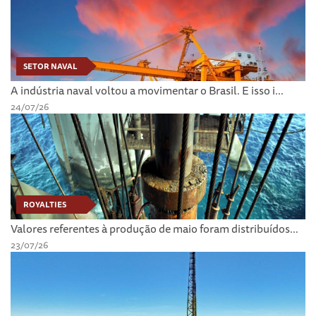
SETOR NAVAL
A indústria naval voltou a movimentar o Brasil. E isso i...
24/07/26
ROYALTIES
Valores referentes à produção de maio foram distribuídos...
23/07/26