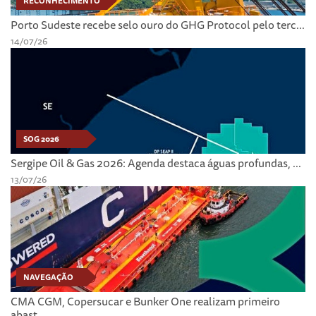
RECONHECIMENTO
Porto Sudeste recebe selo ouro do GHG Protocol pelo terc...
14/07/26
SOG 2026
Sergipe Oil & Gas 2026: Agenda destaca águas profundas, ...
13/07/26
NAVEGAÇÃO
CMA CGM, Copersucar e Bunker One realizam primeiro
abast...