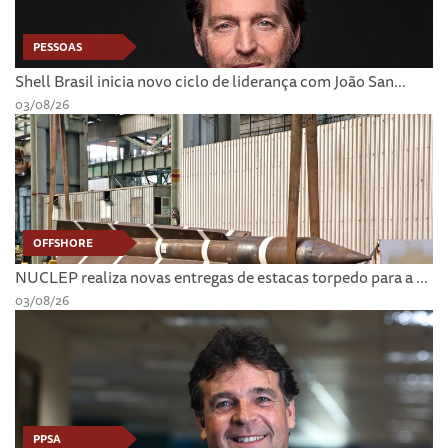
PESSOAS
Shell Brasil inicia novo ciclo de liderança com João San...
03/08/26
OFFSHORE
NUCLEP realiza novas entregas de estacas torpedo para a ...
03/08/26
PPSA