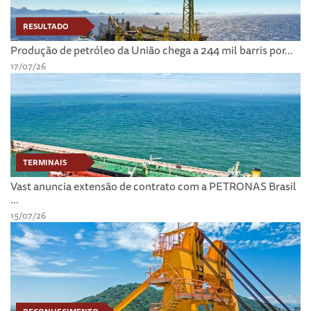
RESULTADO
Produção de petróleo da União chega a 244 mil barris por...
17/07/26
TERMINAIS
Vast anuncia extensão de contrato com a PETRONAS Brasil
...
15/07/26