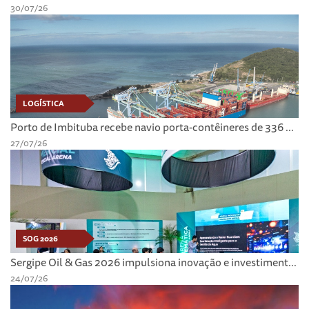
30/07/26
LOGÍSTICA
Porto de Imbituba recebe navio porta-contêineres de 336 ...
27/07/26
SOG 2026
Sergipe Oil & Gas 2026 impulsiona inovação e investiment...
24/07/26