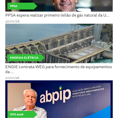
PPSA
PPSA espera realizar primeiro leilão de gás natural da U...
30/07/26
ENERGIA ELÉTRICA
ENGIE contrata WEG para fornecimento de equipamentos
da ...
27/07/26
SOG 2026