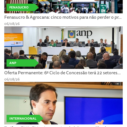
FENASUCRO
Fenasucro & Agrocana: cinco motivos para não perder o pr...
06/08/26
ANP
Oferta Permanente: 6º Ciclo de Concessão terá 22 setores...
06/08/26
INTERNACIONAL