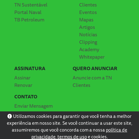
TN Sustentável
Clientes
Portal Naval
Eventos
TB Petroleum
Mapas
Artigos
Notícias
Clipping
Academy
Whitepaper
ASSINATURA
QUERO ANUNCIAR
Assinar
Anuncie com a TN
Renovar
Clientes
CONTATO
Enviar Mensagem
Localização
Utilizamos cookies para garantir que você tenha a melhor
experiência em nosso site. Se você continuar a usar este site,
assumiremos que você concorda com a nossa
política de
privacidade
,
termos de uso
e cookies.