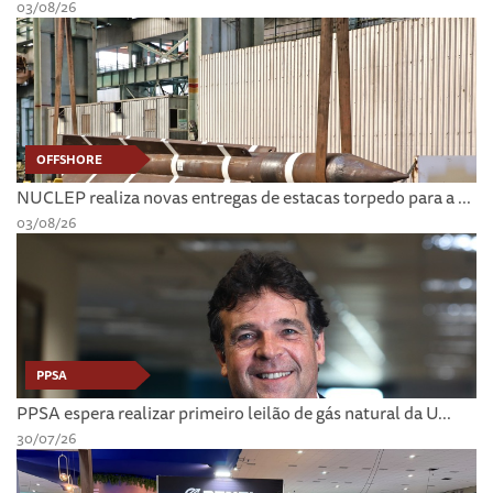
03/08/26
OFFSHORE
NUCLEP realiza novas entregas de estacas torpedo para a ...
03/08/26
PPSA
PPSA espera realizar primeiro leilão de gás natural da U...
30/07/26