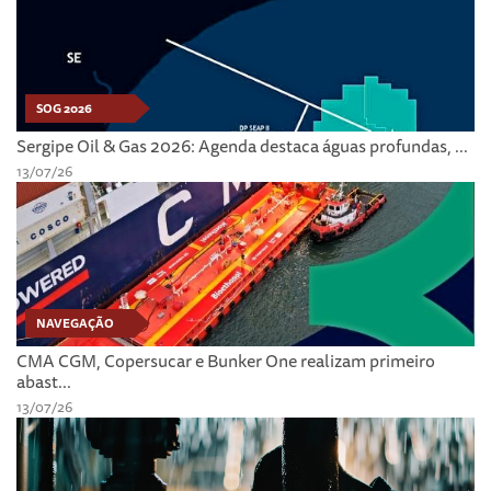
SOG 2026
Sergipe Oil & Gas 2026: Agenda destaca águas profundas, ...
13/07/26
NAVEGAÇÃO
CMA CGM, Copersucar e Bunker One realizam primeiro
abast...
13/07/26