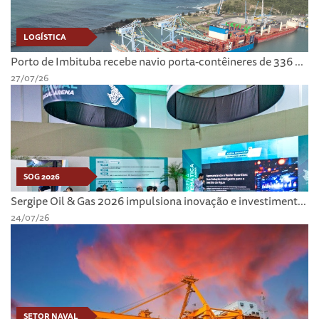
LOGÍSTICA
Porto de Imbituba recebe navio porta-contêineres de 336 ...
27/07/26
SOG 2026
Sergipe Oil & Gas 2026 impulsiona inovação e investiment...
24/07/26
SETOR NAVAL