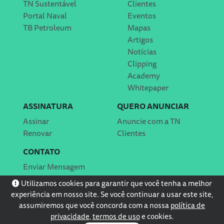
TN Sustentável
Clientes
Portal Naval
Eventos
TB Petroleum
Mapas
Artigos
Notícias
Clipping
Academy
Whitepaper
ASSINATURA
QUERO ANUNCIAR
Assinar
Anuncie com a TN
Renovar
Clientes
CONTATO
Enviar Mensagem
Localização
Utilizamos cookies para garantir que você tenha a melhor
experiência em nosso site. Se você continuar a usar este site,
assumiremos que você concorda com a nossa
política de
privacidade
,
termos de uso
e cookies.