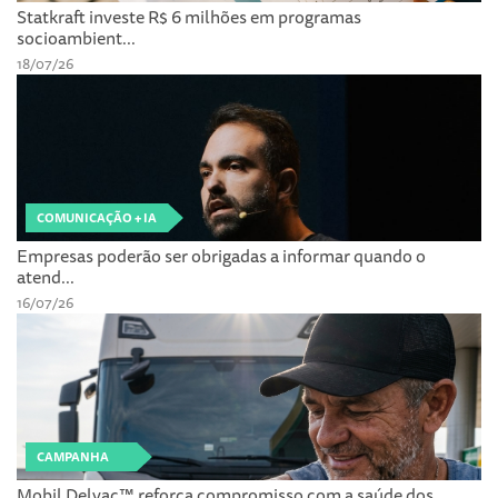
Statkraft investe R$ 6 milhões em programas
socioambient...
18/07/26
COMUNICAÇÃO + IA
Empresas poderão ser obrigadas a informar quando o
atend...
16/07/26
CAMPANHA
Mobil Delvac™ reforça compromisso com a saúde dos