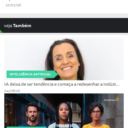
27/07/26
veja
Também
INTELIGÊNCIA ARTIFICIAL
IA deixa de ser tendência e começa a redesenhar a indúst...
04/08/26