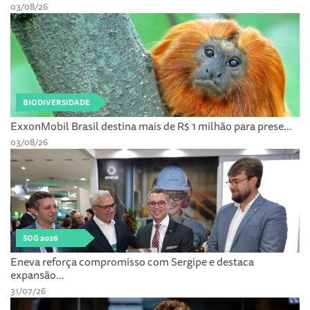
03/08/26
BIODIVERSIDADE
ExxonMobil Brasil destina mais de R$ 1 milhão para prese...
03/08/26
SOG 2026
Eneva reforça compromisso com Sergipe e destaca
expansão...
31/07/26