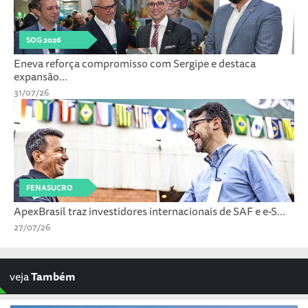
SOG 2026
Eneva reforça compromisso com Sergipe e destaca
expansão...
31/07/26
FENASUCRO
ApexBrasil traz investidores internacionais de SAF e e-S...
27/07/26
veja
Também