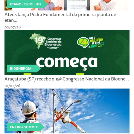
ETANOL DE MILHO
Atvos lança Pedra Fundamental da primeira planta de
etan...
02/07/26
BIOENERGIA
Araçatuba (SP) recebe o 19º Congresso Nacional da Bioene...
01/07/26
ENERGY SUMMIT