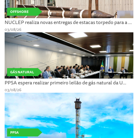
OFFSHORE
NUCLEP realiza novas entregas de estacas torpedo para a ...
03/08/26
GÁS NATURAL
PPSA espera realizar primeiro leilão de gás natural da U...
03/08/26
PPSA