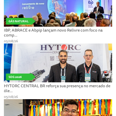
GÁS NATURAL
IBP, ABRACE e Abpip lançam novo Relivre com foco na
comp...
05/08/26
SOG 2026
HYTORC CENTRAL BR reforça sua presença no mercado de
óle...
05/08/26