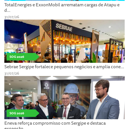
TotalEnergies e ExxonMobil arrematam cargas de Atapu e
d...
31/07/26
SOG 2026
Sebrae Sergipe fortalece pequenos negócios e amplia cone...
31/07/26
SOG 2026
Eneva reforça compromisso com Sergipe e destaca
expansão...