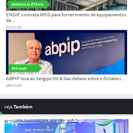
ENERGIA ELÉTRICA
ENGIE contrata WEG para fornecimento de equipamentos
da ...
27/07/26
SOG 2026
ABPIP leva ao Sergipe Oil & Gas debate sobre o fortaleci...
28/07/26
veja
Também