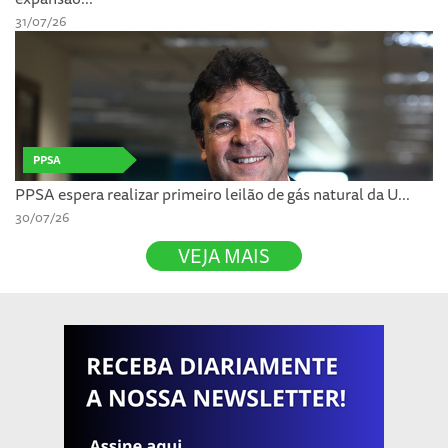
31/07/26
PPSA
PPSA espera realizar primeiro leilão de gás natural da U...
30/07/26
VEJA MAIS