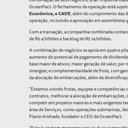
OceanPact. O fechamento da operação está sujei
Econômica, o CADE
, além do cumprimento das d
operação, incluindo a aprovação em assembleias g
Com a transação, a companhia combinada contará
de R$ 4 bilhões e backlog de R$ 14 bilhões.
A combinação de negócios se apoia em quatro pila
aumento do potencial de pagamento de dividendos
base maior de ativos; maior geração de valor, por
sinergias; e complementaridade de frota, com gan
da alocação de embarcações, além da diversificaç
"Estamos unindo frotas, equipes e competências 
contratos, melhorar a alocação de embarcações, c
competir em projetos maiores e mais exigentes t
área de Serviços, como operações submarinas, de
Flavio Andrade, fundador e CEO da OceanPact.
"Este é um bom momento para as duas companhias