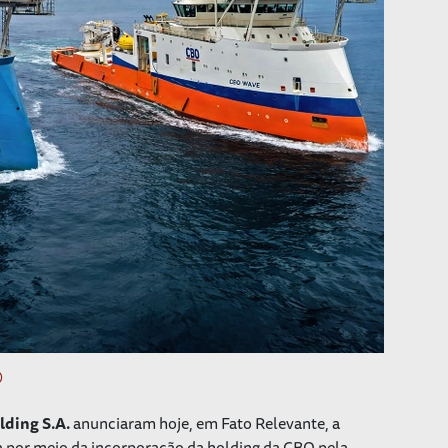
ding S.A.
anunciaram hoje, em Fato Relevante, a
 por meio da incorporação da holding da CBO pela