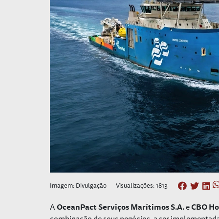
Imagem: Divulgação
Visualizações: 1813
A
OceanPact Serviços Marítimos S.A.
e
CBO Hol
combinação de seus negócios, a ser implementada