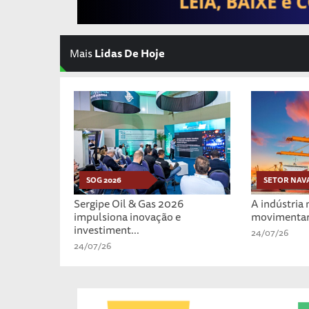
Mais
Lidas De Hoje
SOG 2026
SETOR NAV
Sergipe Oil & Gas 2026
A indústria 
impulsiona inovação e
movimentar o 
investiment...
24/07/26
24/07/26