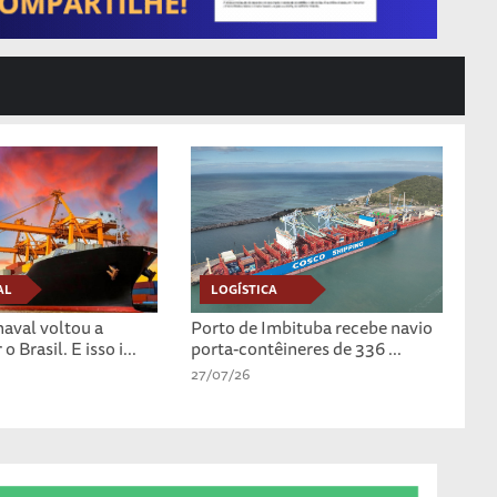
AL
LOGÍSTICA
naval voltou a
Porto de Imbituba recebe navio
Brasil. E isso i...
porta-contêineres de 336 ...
27/07/26