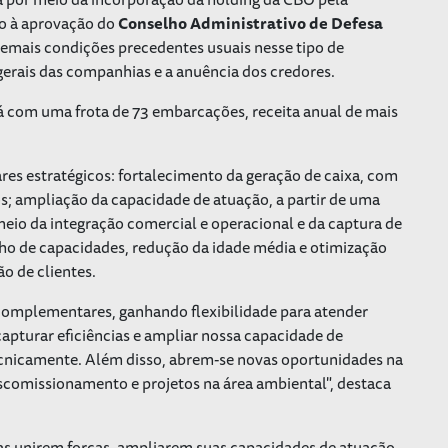
to à aprovação do
Conselho Administrativo de Defesa
emais condições precedentes usuais nesse tipo de
erais das companhias e a anuência dos credores.
 com uma frota de 73 embarcações, receita anual de mais
res estratégicos: fortalecimento da geração de caixa, com
; ampliação da capacidade de atuação, a partir de uma
 meio da integração comercial e operacional e da captura de
ho de capacidades, redução da idade média e otimização
ão de clientes.
complementares, ganhando flexibilidade para atender
apturar eficiências e ampliar nossa capacidade de
ecnicamente. Além disso, abrem-se novas oportunidades na
scomissionamento e projetos na área ambiental", destaca
 unirem forças, ampliarem suas capacidades de atuação,