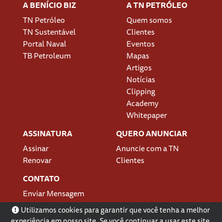
A BENÍCIO BIZ
A TN PETRÓLEO
TN Petróleo
Quem somos
TN Sustentável
Clientes
Portal Naval
Eventos
TB Petroleum
Mapas
Artigos
Notícias
Clipping
Academy
Whitepaper
ASSINATURA
QUERO ANUNCIAR
Assinar
Anuncie com a TN
Renovar
Clientes
CONTATO
Enviar Mensagem
Localização
Utilizamos cookies para garantir que você tenha a melhor
experiência em nosso site. Se você continuar a usar este site,