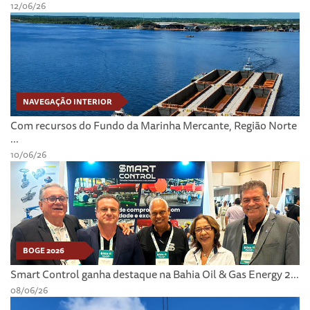
12/06/26
NAVEGAÇÃO INTERIOR
Com recursos do Fundo da Marinha Mercante, Região Norte
...
10/06/26
BOGE 2026
Smart Control ganha destaque na Bahia Oil & Gas Energy 2...
08/06/26