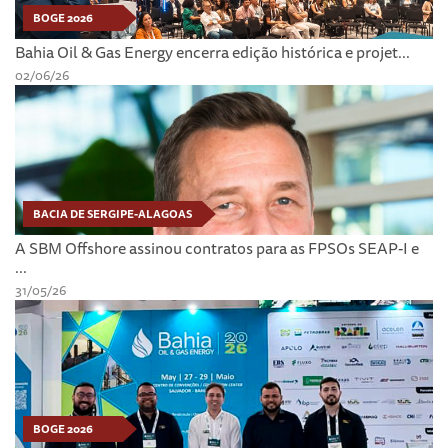
BOGE 2026
Bahia Oil & Gas Energy encerra edição histórica e projet...
02/06/26
BACIA DE SERGIPE-ALAGOAS
A SBM Offshore assinou contratos para as FPSOs SEAP-I e
...
31/05/26
BOGE 2026