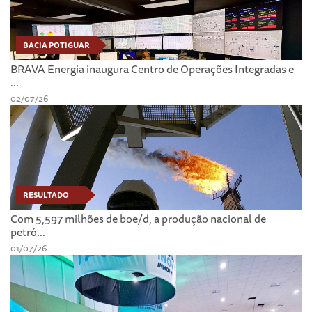
BACIA POTIGUAR
BRAVA Energia inaugura Centro de Operações Integradas e
...
02/07/26
RESULTADO
Com 5,597 milhões de boe/d, a produção nacional de
petró...
01/07/26