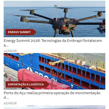
ENERGY SUMMIT
Energy Summit 2026: Tecnologias da Embrapii fortalecem
a...
22/06/26
EXPORTAÇÃO E LOGÍSTICA
Porto do Açu realiza primeira operação de movimentação
d...
22/06/26