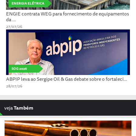
ENERGIA ELÉTRICA
ENGIE contrata WEG para fornecimento de equipamentos
da ...
27/07/26
SOG 2026
ABPIP leva ao Sergipe Oil & Gas debate sobre o fortaleci...
28/07/26
veja
Também