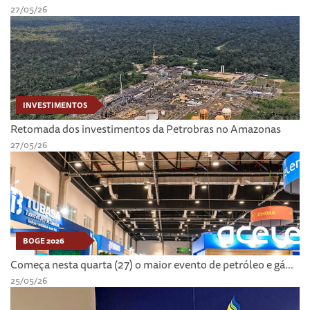
27/05/26
INVESTIMENTOS
Retomada dos investimentos da Petrobras no Amazonas
27/05/26
BOGE 2026
Começa nesta quarta (27) o maior evento de petróleo e gá...
25/05/26