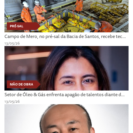
PRÉ-SAL
Campo de Mero, no pré-sal da Bacia de Santos, recebe tec...
13/05/26
MÃO DE OBRA
Setor de Óleo & Gás enfrenta apagão de talentos diante d...
13/05/26