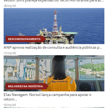
Wilson Sons planeja expansão do Tecon Rio Grande para at...
18/05/26
DESCOMISSIONAMENTO
ANP aprova realização de consulta e audiência públicas p...
17/05/26
MULHERES NA INDÚSTRIA
Elas Navegam: Norsul lança campanha para apoiar o
retorn...
16/05/26