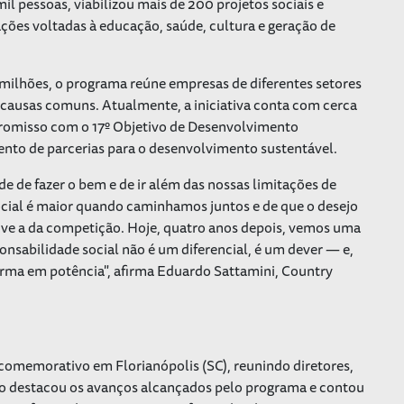
l pessoas, viabilizou mais de 200 projetos sociais e
ações voltadas à educação, saúde, cultura e geração de
ilhões, o programa reúne empresas de diferentes setores
 causas comuns. Atualmente, a iniciativa conta com cerca
romisso com o 17º Objetivo de Desenvolvimento
nto de parcerias para o desenvolvimento sustentável.
 de fazer o bem e de ir além das nossas limitações de
ocial é maior quando caminhamos juntos e de que o desejo
sive a da competição. Hoje, quatro anos depois, vemos uma
nsabilidade social não é um diferencial, é um dever — e,
orma em potência", afirma Eduardo Sattamini, Country
 comemorativo em Florianópolis (SC), reunindo diretores,
ro destacou os avanços alcançados pelo programa e contou