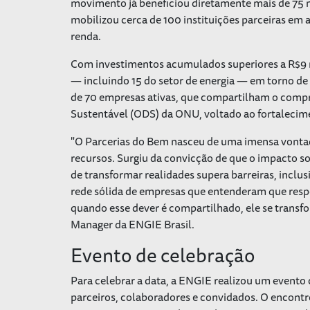
movimento já beneficiou diretamente mais de 75 mi
mobilizou cerca de 100 instituições parceiras em 
renda.
Com investimentos acumulados superiores a R$9 m
— incluindo 15 do setor de energia — em torno de
de 70 empresas ativas, que compartilham o comp
Sustentável (ODS) da ONU, voltado ao fortalecime
"O Parcerias do Bem nasceu de uma imensa vontade
recursos. Surgiu da convicção de que o impacto s
de transformar realidades supera barreiras, inclu
rede sólida de empresas que entenderam que respo
quando esse dever é compartilhado, ele se transf
Manager da ENGIE Brasil.
Evento de celebração
Para celebrar a data, a ENGIE realizou um evento
parceiros, colaboradores e convidados. O encont