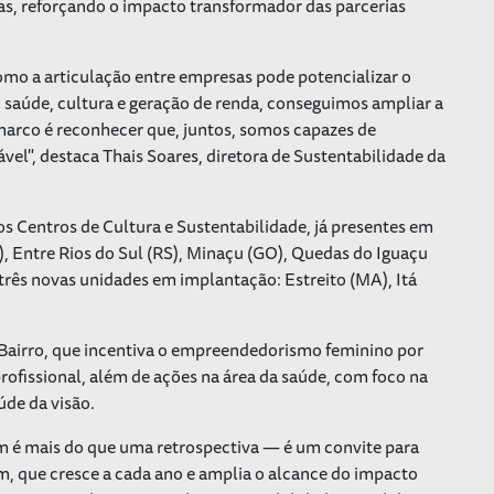
das, reforçando o impacto transformador das parcerias
mo a articulação entre empresas pode potencializar o
 saúde, cultura e geração de renda, conseguimos ampliar a
e marco é reconhecer que, juntos, somos capazes de
ável", destaca Thais Soares, diretora de Sustentabilidade da
os Centros de Cultura e Sustentabilidade, já presentes em
C), Entre Rios do Sul (RS), Minaçu (GO), Quedas do Iguaçu
 três novas unidades em implantação: Estreito (MA), Itá
Bairro, que incentiva o empreendedorismo feminino por
rofissional, além de ações na área da saúde, com foco na
úde da visão.
m é mais do que uma retrospectiva — é um convite para
, que cresce a cada ano e amplia o alcance do impacto