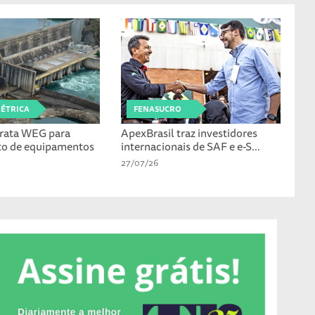
LÉTRICA
FENASUCRO
rata WEG para
ApexBrasil traz investidores
to de equipamentos
internacionais de SAF e e-S...
27/07/26