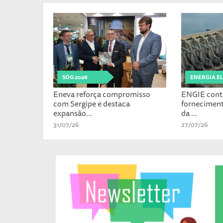
SOG 2026
ENERGIA E
Eneva reforça compromisso
ENGIE cont
com Sergipe e destaca
fornecimen
expansão...
da ...
31/07/26
27/07/26