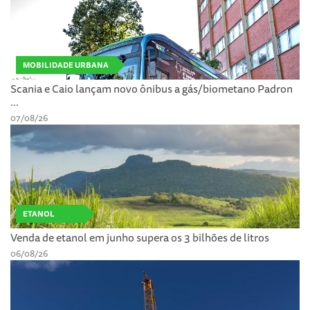
MOBILIDADE URBANA
Scania e Caio lançam novo ônibus a gás/biometano Padron
...
07/08/26
ETANOL
Venda de etanol em junho supera os 3 bilhões de litros
06/08/26