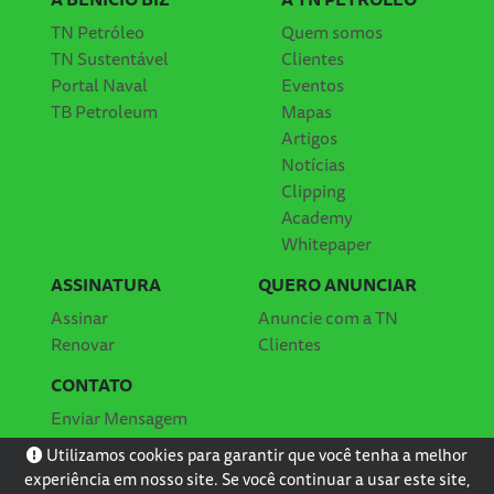
TN Petróleo
Quem somos
TN Sustentável
Clientes
Portal Naval
Eventos
TB Petroleum
Mapas
Artigos
Notícias
Clipping
Academy
Whitepaper
ASSINATURA
QUERO ANUNCIAR
Assinar
Anuncie com a TN
Renovar
Clientes
CONTATO
Enviar Mensagem
Localização
Utilizamos cookies para garantir que você tenha a melhor
experiência em nosso site. Se você continuar a usar este site,