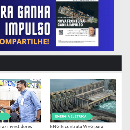
O
ENERGIA ELÉTRICA
raz investidores
ENGIE contrata WEG para