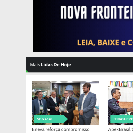
Mais
Lidas De Hoje
SOG 2026
FENASUCR
Eneva reforça compromisso
ApexBrasil t