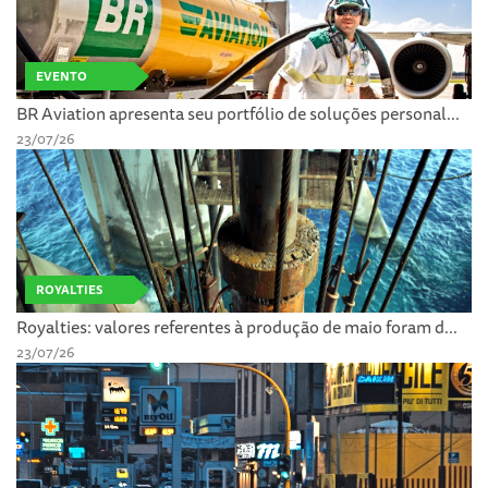
EVENTO
BR Aviation apresenta seu portfólio de soluções personal...
23/07/26
ROYALTIES
Royalties: valores referentes à produção de maio foram d...
23/07/26