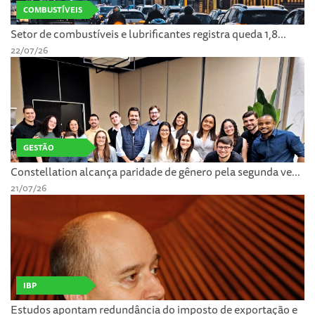
COMBUSTÍVEIS
Setor de combustíveis e lubrificantes registra queda 1,8...
22/07/26
GESTÃO
Constellation alcança paridade de gênero pela segunda ve...
21/07/26
IBP
Estudos apontam redundância do imposto de exportação e