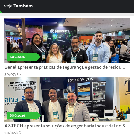
veja
Também
SOG 2026
Benel apresenta práticas de segurança e gestão de resídu...
30/07/26
SOG 2026
AZ-TECH apresenta soluções de engenharia industrial no S...
30/07/26