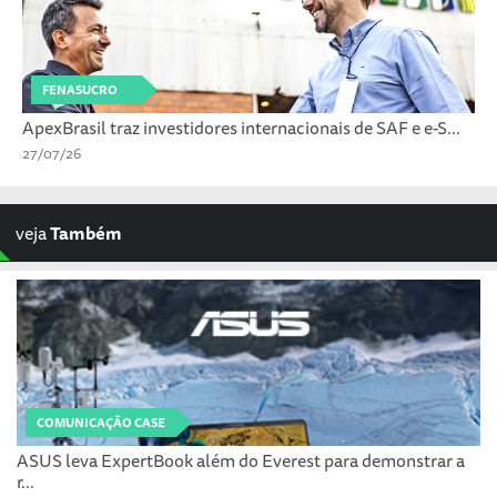
FENASUCRO
ApexBrasil traz investidores internacionais de SAF e e-S...
27/07/26
veja
Também
COMUNICAÇÃO CASE
ASUS leva ExpertBook além do Everest para demonstrar a
r...