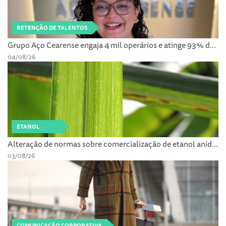
RETENÇÃO DE TALENTOS
Grupo Aço Cearense engaja 4 mil operários e atinge 93% d...
04/08/26
ETANOL
Alteração de normas sobre comercialização de etanol anid...
03/08/26
COMUNICAÇÃO CORPORATIVA