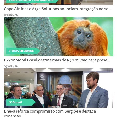
Copa Airlines e Argo Solutions anunciam integração no se...
03/08/26
BIODIVERSIDADE
ExxonMobil Brasil destina mais de R$ 1 milhão para prese...
03/08/26
SOG 2026
Eneva reforça compromisso com Sergipe e destaca
expansão...