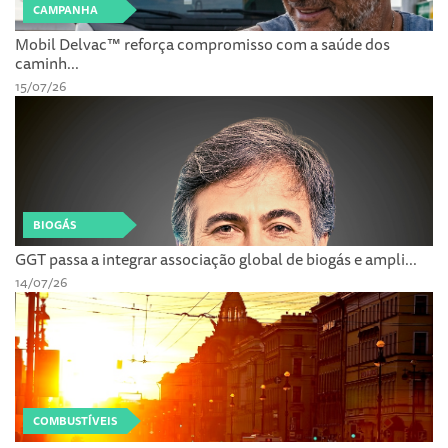
CAMPANHA
Mobil Delvac™ reforça compromisso com a saúde dos
caminh...
15/07/26
BIOGÁS
GGT passa a integrar associação global de biogás e ampli...
14/07/26
COMBUSTÍVEIS