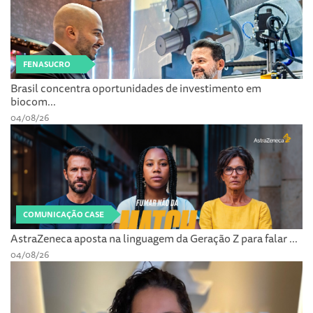
FENASUCRO
Brasil concentra oportunidades de investimento em
biocom...
04/08/26
COMUNICAÇÃO CASE
AstraZeneca aposta na linguagem da Geração Z para falar ...
04/08/26