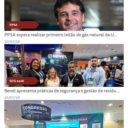
PPSA
PPSA espera realizar primeiro leilão de gás natural da U...
30/07/26
SOG 2026
Benel apresenta práticas de segurança e gestão de resídu...
30/07/26