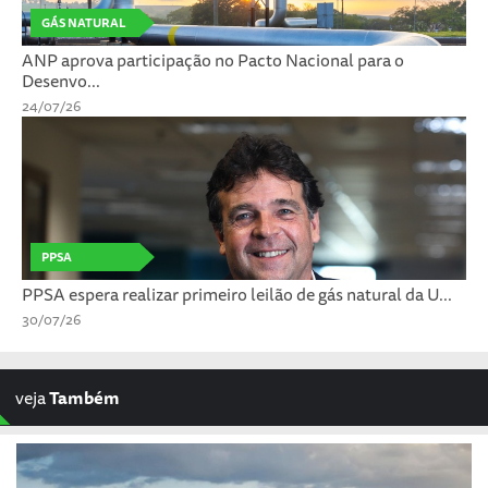
GÁS NATURAL
ANP aprova participação no Pacto Nacional para o
Desenvo...
24/07/26
PPSA
PPSA espera realizar primeiro leilão de gás natural da U...
30/07/26
veja
Também