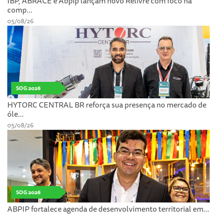
IBP, ABRACE e Abpip lançam novo Relivre com foco na
comp...
05/08/26
SOG 2026
HYTORC CENTRAL BR reforça sua presença no mercado de
óle...
05/08/26
SOG 2026
ABPIP fortalece agenda de desenvolvimento territorial em...