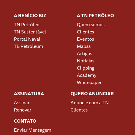
A BENÍCIO BIZ
A TN PETRÓLEO
TN Petróleo
Quem somos
TN Sustentável
Clientes
Portal Naval
Eventos
TB Petroleum
Mapas
Artigos
Notícias
Clipping
Academy
Whitepaper
ASSINATURA
QUERO ANUNCIAR
Assinar
Anuncie com a TN
Renovar
Clientes
CONTATO
Enviar Mensagem