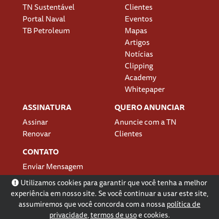
TN Sustentável
Clientes
Portal Naval
Eventos
TB Petroleum
Mapas
Artigos
Notícias
Clipping
Academy
Whitepaper
ASSINATURA
QUERO ANUNCIAR
Assinar
Anuncie com a TN
Renovar
Clientes
CONTATO
Enviar Mensagem
Localização
Utilizamos cookies para garantir que você tenha a melhor
experiência em nosso site. Se você continuar a usar este site,
assumiremos que você concorda com a nossa
política de
privacidade
,
termos de uso
e cookies.