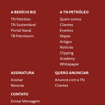
A BENÍCIO BIZ
A TN PETRÓLEO
TN Petróleo
Quem somos
TN Sustentável
Clientes
Portal Naval
Eventos
TB Petroleum
Mapas
Artigos
Notícias
Clipping
Academy
Whitepaper
ASSINATURA
QUERO ANUNCIAR
Assinar
Anuncie com a TN
Renovar
Clientes
CONTATO
Enviar Mensagem