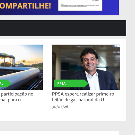
AL
PPSA
participação no
PPSA espera realizar primeiro
nal para o
leilão de gás natural da U...
30/07/26