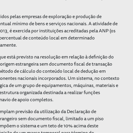
idos pelas empresas de exploração e produção de
ntual mínimo de bens e serviços nacionais. A atividade de
013, é exercida por instituições acreditadas pela ANP (os
 o percentual de conteúdo local em determinado
icamente.
ue está previsto na resolução em relação à definição do
 origem estrangeira sem documento fiscal de transação
 método de cálculo do conteúdo local de dedução em
nentes nacionais incorporados. Um sistema, no contexto
ógica de um grupo de equipamentos, máquinas, materiais e
strutura organizada destinada a realizar funções
 navio de apoio completos.
mplam previsão da utilização da Declaração de
strangeiro sem documento fiscal, limitado a um piso
compõem o sistema e um teto de 10% acima deste
finição de um marco temporal para término de