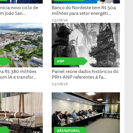
inicia novo ciclo de
Banco do Nordeste tem R$ 504
m João San...
milhões para setor energéti...
03/08/26
ANP
ra R$ 380 milhões
Painel reúne dados históricos do
m IA e transfor...
PRH-ANP referentes à Fa...
03/08/26
GÁS NATURAL