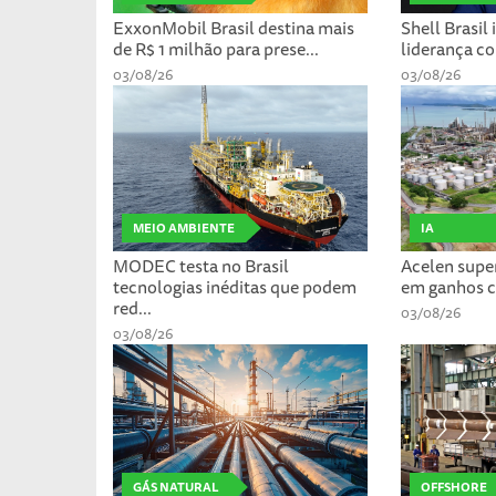
ExxonMobil Brasil destina mais
Shell Brasil 
de R$ 1 milhão para prese...
liderança co
03/08/26
03/08/26
MEIO AMBIENTE
IA
MODEC testa no Brasil
Acelen supe
tecnologias inéditas que podem
em ganhos co
red...
03/08/26
03/08/26
GÁS NATURAL
OFFSHORE