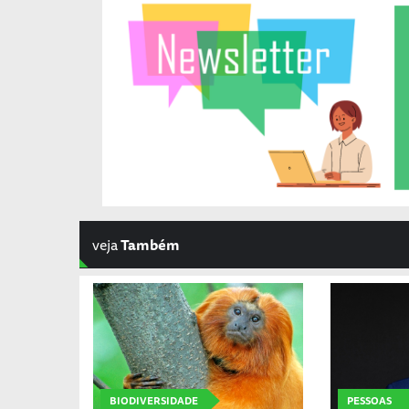
veja
Também
BIODIVERSIDADE
PESSOAS