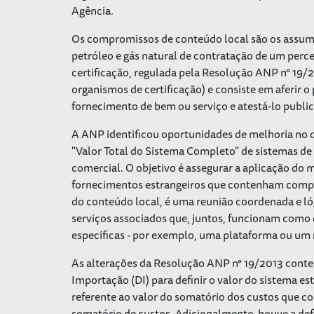
Agência.
Os compromissos de conteúdo local são os assum
petróleo e gás natural de contratação de um perce
certificação, regulada pela Resolução ANP n° 19/2
organismos de certificação) e consiste em aferir
fornecimento de bem ou serviço e atestá-lo publ
A ANP identificou oportunidades de melhoria no q
"Valor Total do Sistema Completo" de sistemas de
comercial. O objetivo é assegurar a aplicação do
fornecimentos estrangeiros que contenham compo
do conteúdo local, é uma reunião coordenada e l
serviços associados que, juntos, funcionam como e
específicas - por exemplo, uma plataforma ou um
As alterações da Resolução ANP n° 19/2013 conte
Importação (DI) para definir o valor do sistema e
referente ao valor do somatório dos custos que 
somatório de custos. Adicionalmente, houve a de