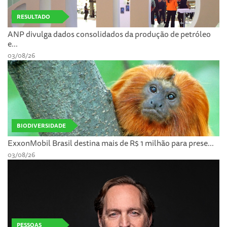
RESULTADO
ANP divulga dados consolidados da produção de petróleo
e...
03/08/26
BIODIVERSIDADE
ExxonMobil Brasil destina mais de R$ 1 milhão para prese...
03/08/26
PESSOAS