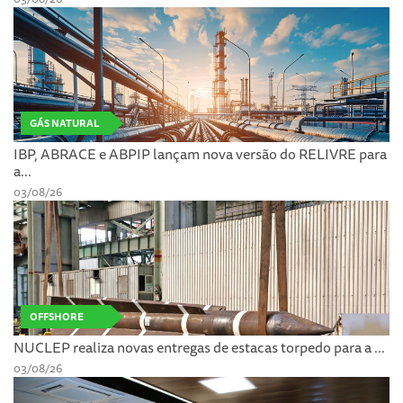
GÁS NATURAL
IBP, ABRACE e ABPIP lançam nova versão do RELIVRE para
a...
03/08/26
OFFSHORE
NUCLEP realiza novas entregas de estacas torpedo para a ...
03/08/26