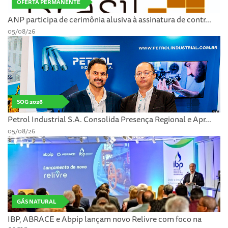
OFERTA PERMANENTE
ANP participa de cerimônia alusiva à assinatura de contr...
05/08/26
SOG 2026
Petrol Industrial S.A. Consolida Presença Regional e Apr...
05/08/26
GÁS NATURAL
IBP, ABRACE e Abpip lançam novo Relivre com foco na