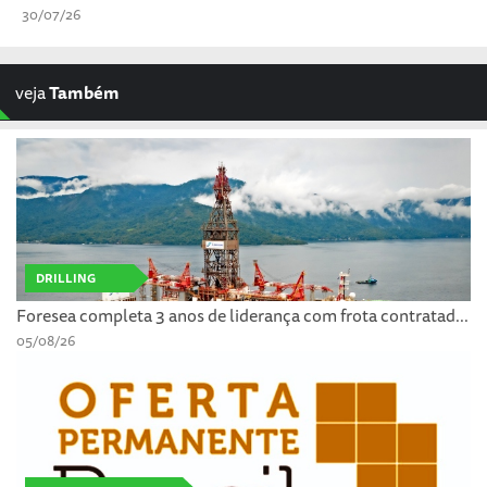
30/07/26
veja
Também
DRILLING
Foresea completa 3 anos de liderança com frota contratad...
05/08/26