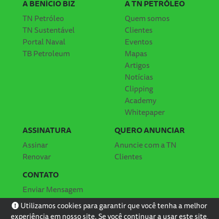
A BENÍCIO BIZ
A TN PETRÓLEO
TN Petróleo
Quem somos
TN Sustentável
Clientes
Portal Naval
Eventos
TB Petroleum
Mapas
Artigos
Notícias
Clipping
Academy
Whitepaper
ASSINATURA
QUERO ANUNCIAR
Assinar
Anuncie com a TN
Renovar
Clientes
CONTATO
Enviar Mensagem
Localização
Utilizamos cookies para garantir que você tenha a melhor
experiência em nosso site. Se você continuar a usar este site,