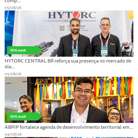
comp...
05/08/26
SOG 2026
HYTORC CENTRAL BR reforça sua presença no mercado de
óle...
05/08/26
SOG 2026
ABPIP fortalece agenda de desenvolvimento territorial em...
04/08/26