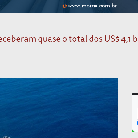
ceberam quase o total dos US$ 4,1 b