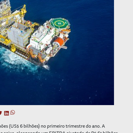
hões (US$ 6 bilhões) no primeiro trimestre do ano. A
 caixa, alcançando um EBITDA ajustado de R$ 61 bilhões