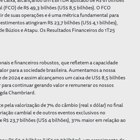
l (FCO) de R$ 49,3 bilhões (US$ 8,5 bilhões). O FCO
tir de suas operações e é uma métrica fundamental para
timentos atingiram R$ 23,7 bilhões (US$ 4,1 bilhões),
de Búzios e Atapu. Os Resultados Financeiros do 1T25
nais e financeiros robustos, que refletem a capacidade
valor para a sociedade brasileira. Aumentamos a nossa
 de 2024 e assim alcançamos um caixa de US$ 8,5 bilhões
r para continuar gerando valor e remunerar os nossos
Magda Chambriard.
 pela valorização de 7% do câmbio (real x dólar) no final
riação cambial e de outros eventos exclusivos no
de R$ 23,7 bilhões (US$ 4 bilhões), 31% maior em relação ao
ou R$ 62,3 bilhões (US$ 10,7 bilhões), um crescimento de