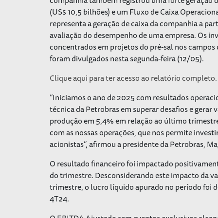
(US$ 10,5 bilhões) e um Fluxo de Caixa Operaciona
representa a geração de caixa da companhia a par
avaliação do desempenho de uma empresa. Os inves
concentrados em projetos do pré-sal nos campos 
foram divulgados nesta segunda-feira (12/05).
Clique aqui para ter acesso ao relatório completo.
“Iniciamos o ano de 2025 com resultados operacio
técnica da Petrobras em superar desafios e gerar 
produção em 5,4% em relação ao último trimestre
com as nossas operações, que nos permite investi
acionistas”, afirmou a presidente da Petrobras, 
O resultado financeiro foi impactado positivamente
do trimestre. Desconsiderando este impacto da va
trimestre, o lucro líquido apurado no período foi 
4T24.
O EBITDA Ajustado sem eventos exclusivos alcanç