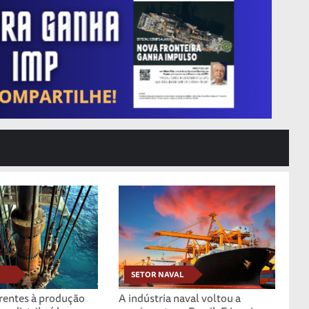
SETOR NAVAL
erentes à produção
A indústria naval voltou a