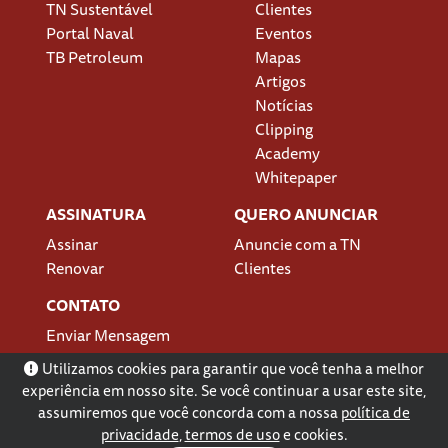
TN Sustentável
Clientes
Portal Naval
Eventos
TB Petroleum
Mapas
Artigos
Notícias
Clipping
Academy
Whitepaper
ASSINATURA
QUERO ANUNCIAR
Assinar
Anuncie com a TN
Renovar
Clientes
CONTATO
Enviar Mensagem
Localização
Utilizamos cookies para garantir que você tenha a melhor
experiência em nosso site. Se você continuar a usar este site,
assumiremos que você concorda com a nossa
política de
privacidade
,
termos de uso
e cookies.