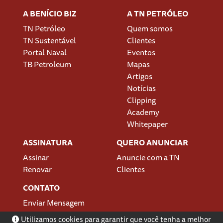
A BENÍCIO BIZ
A TN PETRÓLEO
TN Petróleo
Quem somos
TN Sustentável
Clientes
Portal Naval
Eventos
TB Petroleum
Mapas
Artigos
Notícias
Clipping
Academy
Whitepaper
ASSINATURA
QUERO ANUNCIAR
Assinar
Anuncie com a TN
Renovar
Clientes
CONTATO
Enviar Mensagem
Localização
Utilizamos cookies para garantir que você tenha a melhor