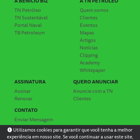
A BENÍCIO BIZ
A TN PETRÓLEO
TN Petróleo
Quem somos
TN Sustentável
Clientes
Portal Naval
Eventos
TB Petroleum
Mapas
Artigos
Notícias
Clipping
Academy
Whitepaper
ASSINATURA
QUERO ANUNCIAR
Assinar
Anuncie com a TN
Renovar
Clientes
CONTATO
Enviar Mensagem
Localização
Utilizamos cookies para garantir que você tenha a melhor
experiência em nosso site. Se você continuar a usar este site,