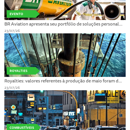
EVENTO
BR Aviation apresenta seu portfólio de soluções personal...
23/07/26
ROYALTIES
Royalties: valores referentes à produção de maio foram d...
23/07/26
COMBUSTÍVEIS