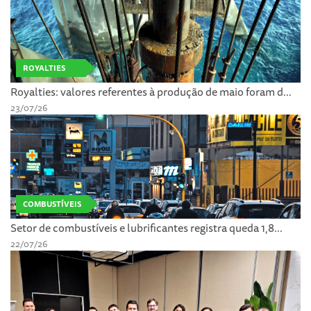
ROYALTIES
Royalties: valores referentes à produção de maio foram d...
23/07/26
COMBUSTÍVEIS
Setor de combustíveis e lubrificantes registra queda 1,8...
22/07/26