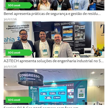
SOG 2026
Benel apresenta práticas de segurança e gestão de resídu...
30/07/26
SOG 2026
AZ-TECH apresenta soluções de engenharia industrial no S...
30/07/26
SOG 2026