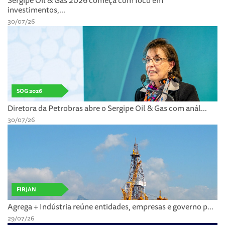
Sergipe Oil & Gas 2026 começa com foco em
investimentos,...
30/07/26
SOG 2026
Diretora da Petrobras abre o Sergipe Oil & Gas com anál...
30/07/26
FIRJAN
Agrega + Indústria reúne entidades, empresas e governo p...
29/07/26