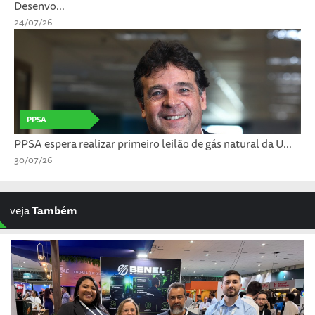
Desenvo...
24/07/26
PPSA
PPSA espera realizar primeiro leilão de gás natural da U...
30/07/26
veja
Também