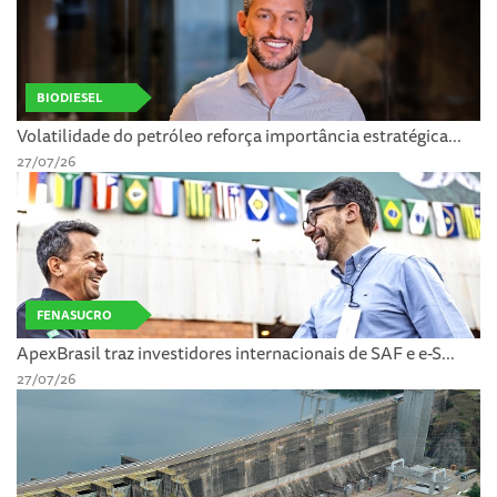
BIODIESEL
Volatilidade do petróleo reforça importância estratégica...
27/07/26
FENASUCRO
ApexBrasil traz investidores internacionais de SAF e e-S...
27/07/26